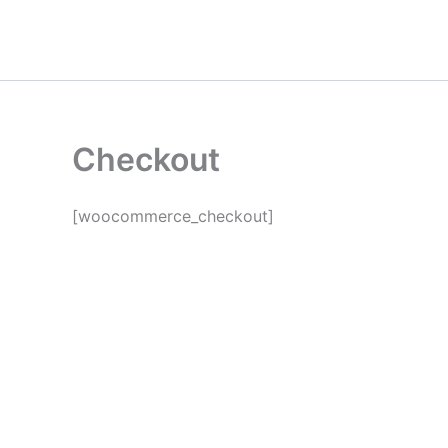
Ir
al
contenido
Checkout
[woocommerce_checkout]