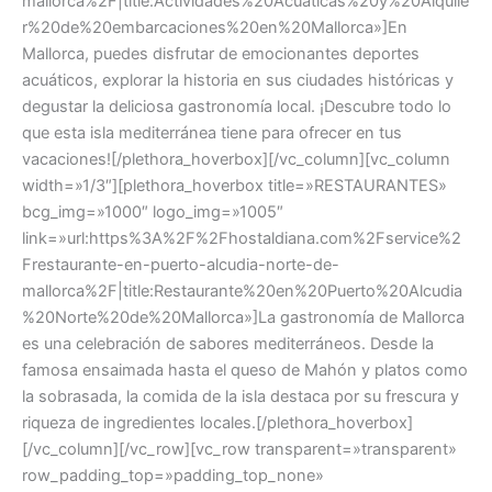
mallorca%2F|title:Actividades%20Acuaticas%20y%20Alquile
r%20de%20embarcaciones%20en%20Mallorca»]En
Mallorca, puedes disfrutar de emocionantes deportes
acuáticos, explorar la historia en sus ciudades históricas y
degustar la deliciosa gastronomía local. ¡Descubre todo lo
que esta isla mediterránea tiene para ofrecer en tus
vacaciones![/plethora_hoverbox][/vc_column][vc_column
width=»1/3″][plethora_hoverbox title=»RESTAURANTES»
bcg_img=»1000″ logo_img=»1005″
link=»url:https%3A%2F%2Fhostaldiana.com%2Fservice%2
Frestaurante-en-puerto-alcudia-norte-de-
mallorca%2F|title:Restaurante%20en%20Puerto%20Alcudia
%20Norte%20de%20Mallorca»]La gastronomía de Mallorca
es una celebración de sabores mediterráneos. Desde la
famosa ensaimada hasta el queso de Mahón y platos como
la sobrasada, la comida de la isla destaca por su frescura y
riqueza de ingredientes locales.[/plethora_hoverbox]
[/vc_column][/vc_row][vc_row transparent=»transparent»
row_padding_top=»padding_top_none»