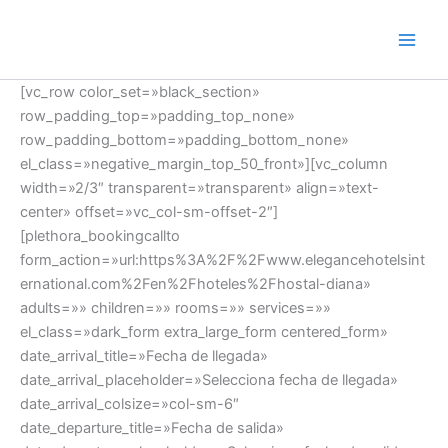
Ir
al
contenido
[vc_row color_set=»black_section»
row_padding_top=»padding_top_none»
row_padding_bottom=»padding_bottom_none»
el_class=»negative_margin_top_50_front»][vc_column
width=»2/3″ transparent=»transparent» align=»text-
center» offset=»vc_col-sm-offset-2″]
[plethora_bookingcallto
form_action=»url:https%3A%2F%2Fwww.elegancehotelsint
ernational.com%2Fen%2Fhoteles%2Fhostal-diana»
adults=»» children=»» rooms=»» services=»»
el_class=»dark_form extra_large_form centered_form»
date_arrival_title=»Fecha de llegada»
date_arrival_placeholder=»Selecciona fecha de llegada»
date_arrival_colsize=»col-sm-6″
date_departure_title=»Fecha de salida»