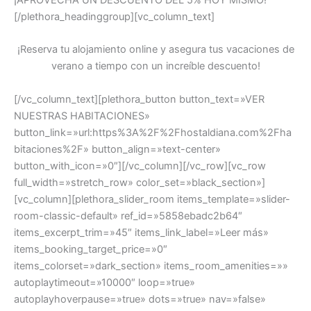
¡APROVECHA UN DESCUENTO DEL 5% HOY MISMO!
[/plethora_headinggroup][vc_column_text]
¡Reserva tu alojamiento online y asegura tus vacaciones de
verano a tiempo con un increíble descuento!
[/vc_column_text][plethora_button button_text=»VER
NUESTRAS HABITACIONES»
button_link=»url:https%3A%2F%2Fhostaldiana.com%2Fha
bitaciones%2F» button_align=»text-center»
button_with_icon=»0″][/vc_column][/vc_row][vc_row
full_width=»stretch_row» color_set=»black_section»]
[vc_column][plethora_slider_room items_template=»slider-
room-classic-default» ref_id=»5858ebadc2b64″
items_excerpt_trim=»45″ items_link_label=»Leer más»
items_booking_target_price=»0″
items_colorset=»dark_section» items_room_amenities=»»
autoplaytimeout=»10000″ loop=»true»
autoplayhoverpause=»true» dots=»true» nav=»false»