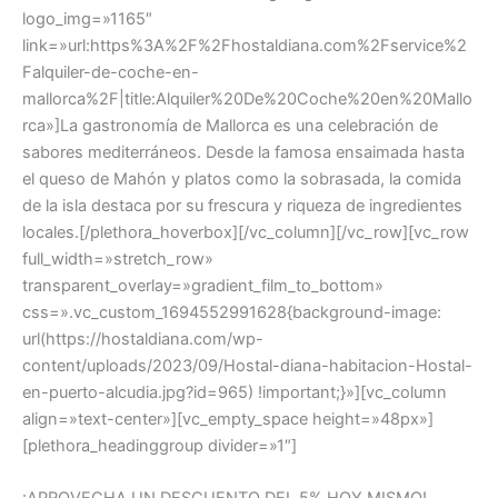
logo_img=»1165″
link=»url:https%3A%2F%2Fhostaldiana.com%2Fservice%2
Falquiler-de-coche-en-
mallorca%2F|title:Alquiler%20De%20Coche%20en%20Mallo
rca»]La gastronomía de Mallorca es una celebración de
sabores mediterráneos. Desde la famosa ensaimada hasta
el queso de Mahón y platos como la sobrasada, la comida
de la isla destaca por su frescura y riqueza de ingredientes
locales.[/plethora_hoverbox][/vc_column][/vc_row][vc_row
full_width=»stretch_row»
transparent_overlay=»gradient_film_to_bottom»
css=».vc_custom_1694552991628{background-image:
url(https://hostaldiana.com/wp-
content/uploads/2023/09/Hostal-diana-habitacion-Hostal-
en-puerto-alcudia.jpg?id=965) !important;}»][vc_column
align=»text-center»][vc_empty_space height=»48px»]
[plethora_headinggroup divider=»1″]