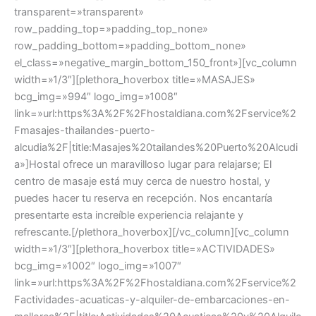
transparent=»transparent»
row_padding_top=»padding_top_none»
row_padding_bottom=»padding_bottom_none»
el_class=»negative_margin_bottom_150_front»][vc_column
width=»1/3″][plethora_hoverbox title=»MASAJES»
bcg_img=»994″ logo_img=»1008″
link=»url:https%3A%2F%2Fhostaldiana.com%2Fservice%2
Fmasajes-thailandes-puerto-
alcudia%2F|title:Masajes%20tailandes%20Puerto%20Alcudi
a»]Hostal ofrece un maravilloso lugar para relajarse; El
centro de masaje está muy cerca de nuestro hostal, y
puedes hacer tu reserva en recepción. Nos encantaría
presentarte esta increíble experiencia relajante y
refrescante.[/plethora_hoverbox][/vc_column][vc_column
width=»1/3″][plethora_hoverbox title=»ACTIVIDADES»
bcg_img=»1002″ logo_img=»1007″
link=»url:https%3A%2F%2Fhostaldiana.com%2Fservice%2
Factividades-acuaticas-y-alquiler-de-embarcaciones-en-