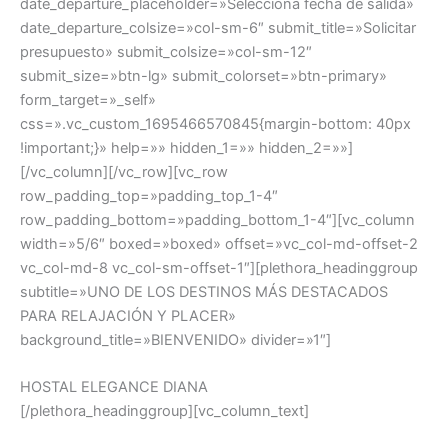
date_departure_placeholder=»Selecciona fecha de salida»
date_departure_colsize=»col-sm-6″ submit_title=»Solicitar
presupuesto» submit_colsize=»col-sm-12″
submit_size=»btn-lg» submit_colorset=»btn-primary»
form_target=»_self»
css=».vc_custom_1695466570845{margin-bottom: 40px
!important;}» help=»» hidden_1=»» hidden_2=»»]
[/vc_column][/vc_row][vc_row
row_padding_top=»padding_top_1-4″
row_padding_bottom=»padding_bottom_1-4″][vc_column
width=»5/6″ boxed=»boxed» offset=»vc_col-md-offset-2
vc_col-md-8 vc_col-sm-offset-1″][plethora_headinggroup
subtitle=»UNO DE LOS DESTINOS MÁS DESTACADOS
PARA RELAJACIÓN Y PLACER»
background_title=»BIENVENIDO» divider=»1″]
HOSTAL ELEGANCE DIANA
[/plethora_headinggroup][vc_column_text]