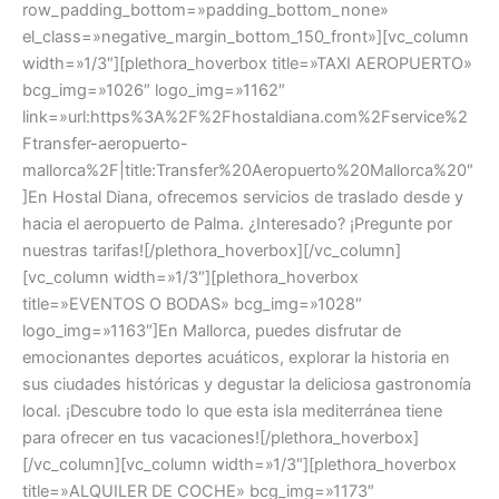
row_padding_bottom=»padding_bottom_none»
el_class=»negative_margin_bottom_150_front»][vc_column
width=»1/3″][plethora_hoverbox title=»TAXI AEROPUERTO»
bcg_img=»1026″ logo_img=»1162″
link=»url:https%3A%2F%2Fhostaldiana.com%2Fservice%2
Ftransfer-aeropuerto-
mallorca%2F|title:Transfer%20Aeropuerto%20Mallorca%20″
]En Hostal Diana, ofrecemos servicios de traslado desde y
hacia el aeropuerto de Palma. ¿Interesado? ¡Pregunte por
nuestras tarifas![/plethora_hoverbox][/vc_column]
[vc_column width=»1/3″][plethora_hoverbox
title=»EVENTOS O BODAS» bcg_img=»1028″
logo_img=»1163″]En Mallorca, puedes disfrutar de
emocionantes deportes acuáticos, explorar la historia en
sus ciudades históricas y degustar la deliciosa gastronomía
local. ¡Descubre todo lo que esta isla mediterránea tiene
para ofrecer en tus vacaciones![/plethora_hoverbox]
[/vc_column][vc_column width=»1/3″][plethora_hoverbox
title=»ALQUILER DE COCHE» bcg_img=»1173″