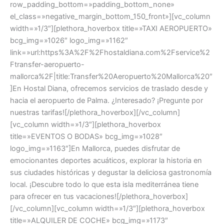
row_padding_bottom=»padding_bottom_none»
el_class=»negative_margin_bottom_150_front»][vc_column
width=»1/3″][plethora_hoverbox title=»TAXI AEROPUERTO»
bcg_img=»1026″ logo_img=»1162″
link=»url:https%3A%2F%2Fhostaldiana.com%2Fservice%2
Ftransfer-aeropuerto-
mallorca%2F|title:Transfer%20Aeropuerto%20Mallorca%20″
]En Hostal Diana, ofrecemos servicios de traslado desde y
hacia el aeropuerto de Palma. ¿Interesado? ¡Pregunte por
nuestras tarifas![/plethora_hoverbox][/vc_column]
[vc_column width=»1/3″][plethora_hoverbox
title=»EVENTOS O BODAS» bcg_img=»1028″
logo_img=»1163″]En Mallorca, puedes disfrutar de
emocionantes deportes acuáticos, explorar la historia en
sus ciudades históricas y degustar la deliciosa gastronomía
local. ¡Descubre todo lo que esta isla mediterránea tiene
para ofrecer en tus vacaciones![/plethora_hoverbox]
[/vc_column][vc_column width=»1/3″][plethora_hoverbox
title=»ALQUILER DE COCHE» bcg_img=»1173″