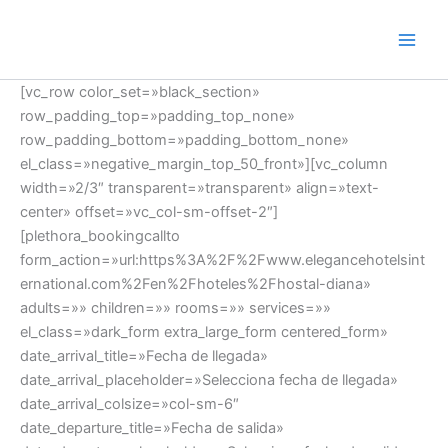
Ir
al
contenido
[vc_row color_set=»black_section»
row_padding_top=»padding_top_none»
row_padding_bottom=»padding_bottom_none»
el_class=»negative_margin_top_50_front»][vc_column
width=»2/3″ transparent=»transparent» align=»text-
center» offset=»vc_col-sm-offset-2″]
[plethora_bookingcallto
form_action=»url:https%3A%2F%2Fwww.elegancehotelsint
ernational.com%2Fen%2Fhoteles%2Fhostal-diana»
adults=»» children=»» rooms=»» services=»»
el_class=»dark_form extra_large_form centered_form»
date_arrival_title=»Fecha de llegada»
date_arrival_placeholder=»Selecciona fecha de llegada»
date_arrival_colsize=»col-sm-6″
date_departure_title=»Fecha de salida»