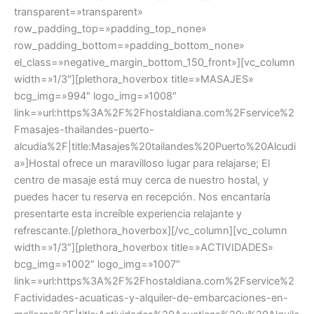
transparent=»transparent»
row_padding_top=»padding_top_none»
row_padding_bottom=»padding_bottom_none»
el_class=»negative_margin_bottom_150_front»][vc_column
width=»1/3″][plethora_hoverbox title=»MASAJES»
bcg_img=»994″ logo_img=»1008″
link=»url:https%3A%2F%2Fhostaldiana.com%2Fservice%2
Fmasajes-thailandes-puerto-
alcudia%2F|title:Masajes%20tailandes%20Puerto%20Alcudi
a»]Hostal ofrece un maravilloso lugar para relajarse; El
centro de masaje está muy cerca de nuestro hostal, y
puedes hacer tu reserva en recepción. Nos encantaría
presentarte esta increíble experiencia relajante y
refrescante.[/plethora_hoverbox][/vc_column][vc_column
width=»1/3″][plethora_hoverbox title=»ACTIVIDADES»
bcg_img=»1002″ logo_img=»1007″
link=»url:https%3A%2F%2Fhostaldiana.com%2Fservice%2
Factividades-acuaticas-y-alquiler-de-embarcaciones-en-