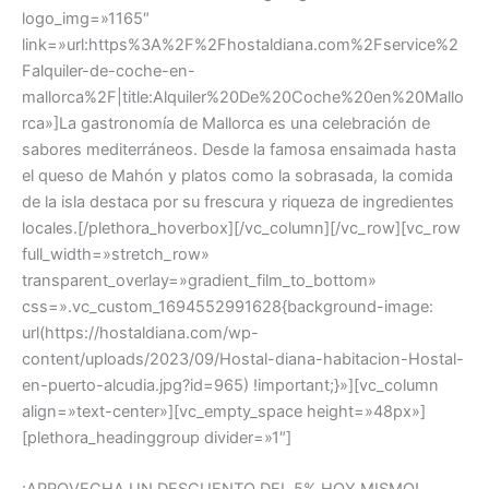
logo_img=»1165″
link=»url:https%3A%2F%2Fhostaldiana.com%2Fservice%2
Falquiler-de-coche-en-
mallorca%2F|title:Alquiler%20De%20Coche%20en%20Mallo
rca»]La gastronomía de Mallorca es una celebración de
sabores mediterráneos. Desde la famosa ensaimada hasta
el queso de Mahón y platos como la sobrasada, la comida
de la isla destaca por su frescura y riqueza de ingredientes
locales.[/plethora_hoverbox][/vc_column][/vc_row][vc_row
full_width=»stretch_row»
transparent_overlay=»gradient_film_to_bottom»
css=».vc_custom_1694552991628{background-image:
url(https://hostaldiana.com/wp-
content/uploads/2023/09/Hostal-diana-habitacion-Hostal-
en-puerto-alcudia.jpg?id=965) !important;}»][vc_column
align=»text-center»][vc_empty_space height=»48px»]
[plethora_headinggroup divider=»1″]