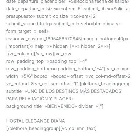
date_departure_placeholder=»Selecciona fecha de salida»
date_departure_colsize=»col-sm-6″ submit_title=»Solicitar
presupuesto» submit_colsize=»col-sm-12″
submit_size=»btn-lg» submit_colorset=»btn-primary»
form_target=»_self»
css=».vc_custom_1695466570845{margin-bottom: 40px
!important;}» help=»» hidden_1=»» hidden_2=»»]
[/vc_column][/vc_row][vc_row
row_padding_top=»padding_top_1-4″
row_padding_bottom=»padding_bottom_1-4″][vc_column
width=»5/6″ boxed=»boxed» offset=»vc_col-md-offset-2
vc_col-md-8 vc_col-sm-offset-1″][plethora_headinggroup
subtitle=»UNO DE LOS DESTINOS MÁS DESTACADOS
PARA RELAJACIÓN Y PLACER»
background_title=»BIENVENIDO» divider=»1″]
HOSTAL ELEGANCE DIANA
[/plethora_headinggroup][vc_column_text]