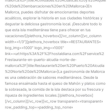
mallorca%2F|title:Actividades%20Acuaticas%20y%20Alquile
r%20de%20embarcaciones%20en%20Mallorca»]En
Mallorca, puedes disfrutar de emocionantes deportes
acuáticos, explorar la historia en sus ciudades históricas y
degustar la deliciosa gastronomía local. ¡Descubre todo lo
que esta isla mediterránea tiene para ofrecer en tus
vacaciones![/plethora_hoverbox][/vc_column][vc_column
width=»1/3″][plethora_hoverbox title=»RESTAURANTES»
bcg_img=»1000″ logo_img=»1005″
link=»url:https%3A%2F%2Fhostaldiana.com%2Fservice%2
Frestaurante-en-puerto-alcudia-norte-de-
mallorca%2F|title:Restaurante%20en%20Puerto%20Alcudia
%20Norte%20de%20Mallorca»]La gastronomía de Mallorca
es una celebración de sabores mediterráneos. Desde la
famosa ensaimada hasta el queso de Mahón y platos como
la sobrasada, la comida de la isla destaca por su frescura y
riqueza de ingredientes locales.[/plethora_hoverbox]
[/vc_column][/vc_row][vc_row transparent=»transparent»
row_padding_top=»padding_top_none»