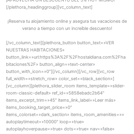
¡APROVECHA UN DESCUENTO DEL 5% HOY MISMO!
[/plethora_headinggroup][vc_column_text]
¡Reserva tu alojamiento online y asegura tus vacaciones de
verano a tiempo con un increíble descuento!
[/vc_column_text][plethora_button button_text=»VER
NUESTRAS HABITACIONES»
button_link=»url:https%3A%2F%2Fhostaldiana.com%2Fha
bitaciones%2F» button_align=»text-center»
button_with_icon=»0″][/vc_column][/vc_row][vc_row
full_width=»stretch_row» color_set=»black_section»]
[vc_column][plethora_slider_room items_template=»slider-
room-classic-default» ref_id=»5858ebadc2b64″
items_excerpt_trim=»45″ items_link_label=»Leer más»
items_booking_target_price=»0″
items_colorset=»dark_section» items_room_amenities=»»
autoplaytimeout=»10000″ loop=»true»
autoplayhoverpause=»true» dots=»true» nav=»false»