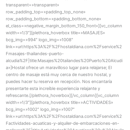
transparent=»transparent»
row_padding_top=»padding_top_none»
row_padding_bottom=»padding_bottom_none»
el_class=»negative_margin_bottom_150_front»][vc_column
width=»1/3″][plethora_hoverbox title=»MASAJES»
bcg_img=»994″ logo_img=»1008″
link=»url:https%3A%2F%2Fhostaldiana.com%2Fservice%2
Fmasajes-thailandes-puerto-
alcudia%2F|title:Masajes%20tailandes%20Puerto%20Alcudi
a»]Hostal ofrece un maravilloso lugar para relajarse; El
centro de masaje está muy cerca de nuestro hostal, y
puedes hacer tu reserva en recepción. Nos encantaría
presentarte esta increíble experiencia relajante y
refrescante.[/plethora_hoverbox][/vc_column][vc_column
width=»1/3″][plethora_hoverbox title=»ACTIVIDADES»
bcg_img=»1002″ logo_img=»1007″
link=»url:https%3A%2F%2Fhostaldiana.com%2Fservice%2
Factividades-acuaticas-y-alquiler-de-embarcaciones-en-