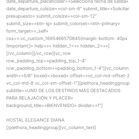
date_departure_placeholder=»Selecciona fecha de salida»
date_departure_colsize=»col-sm-6″ submit_title=»Solicitar
presupuesto» submit_colsize=»col-sm-12″
submit_size=»btn-lg» submit_colorset=»btn-primary»
form_target=»_self»
css=».vc_custom_1695466570845{margin-bottom: 40px
!important;}» help=»» hidden_1=»» hidden_2=»»]
[/vc_column][/vc_row][vc_row
row_padding_top=»padding_top_1-4″
row_padding_bottom=»padding_bottom_1-4″][vc_column
width=»5/6″ boxed=»boxed» offset=»vc_col-md-offset-2
vc_col-md-8 vc_col-sm-offset-1″][plethora_headinggroup
subtitle=»UNO DE LOS DESTINOS MÁS DESTACADOS
PARA RELAJACIÓN Y PLACER»
background_title=»BIENVENIDO» divider=»1″]
HOSTAL ELEGANCE DIANA
[/plethora_headinggroup][vc_column_text]