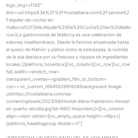
logo_img=»1165″
link=»url:https%3A%2F%2Fhostaldiana.com%2Fservice%2
Falquiler-de-coche-en-
mallorca%2F|title:Alquiler%20De%20Coche%20en%20Mallo
rca»]La gastronomía de Mallorca es una celebración de
sabores mediterráneos. Desde la famosa ensaimada hasta
el queso de Mahón y platos como la sobrasada, la comida
de la isla destaca por su frescura y riqueza de ingredientes
locales.[/plethora_hoverbox][/vc_column][/vc_row][vc_row
full_width=»stretch_row»
transparent_overlay=»gradient_film_to_bottom»
css=».vc_custom_1694552991628{background-image:
url(https://hostaldiana.com/wp-
content/uploads/2023/09/Hostal-diana-habitacion-Hostal-
en-puerto-alcudia.jpg?id=965) !important;}»][vc_column
align=»text-center»][vc_empty_space height=»48px»]
[plethora_headinggroup divider=»1″]