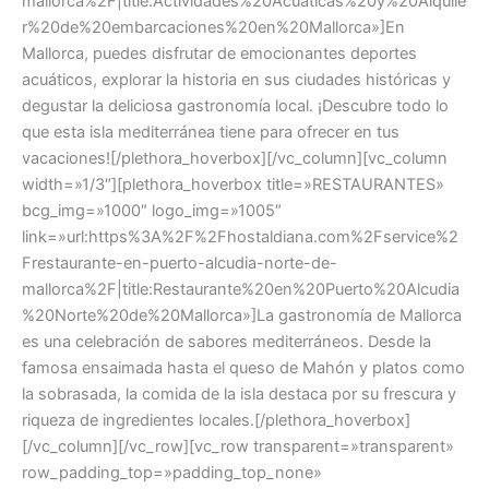
mallorca%2F|title:Actividades%20Acuaticas%20y%20Alquile
r%20de%20embarcaciones%20en%20Mallorca»]En
Mallorca, puedes disfrutar de emocionantes deportes
acuáticos, explorar la historia en sus ciudades históricas y
degustar la deliciosa gastronomía local. ¡Descubre todo lo
que esta isla mediterránea tiene para ofrecer en tus
vacaciones![/plethora_hoverbox][/vc_column][vc_column
width=»1/3″][plethora_hoverbox title=»RESTAURANTES»
bcg_img=»1000″ logo_img=»1005″
link=»url:https%3A%2F%2Fhostaldiana.com%2Fservice%2
Frestaurante-en-puerto-alcudia-norte-de-
mallorca%2F|title:Restaurante%20en%20Puerto%20Alcudia
%20Norte%20de%20Mallorca»]La gastronomía de Mallorca
es una celebración de sabores mediterráneos. Desde la
famosa ensaimada hasta el queso de Mahón y platos como
la sobrasada, la comida de la isla destaca por su frescura y
riqueza de ingredientes locales.[/plethora_hoverbox]
[/vc_column][/vc_row][vc_row transparent=»transparent»
row_padding_top=»padding_top_none»