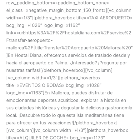
row_padding_bottom=»padding_bottom_none»
el_class=»negative_margin_bottom_150_front»][vc_column
width=»1/3″][plethora_hoverbox title=»TAXI AEROPUERTO»
bcg_img=»1026″ logo_img=»1162″
link=»url:https%3A%2F%2Fhostaldiana.com%2Fservice%2
Ftransfer-aeropuerto-
mallorca%2F|title:Transfer%20Aeropuerto%20Mallorca%20″
]En Hostal Diana, ofrecemos servicios de traslado desde y
hacia el aeropuerto de Palma. ¿Interesado? ¡Pregunte por
nuestras tarifas![/plethora_hoverbox][/vc_column]
[vc_column width=»1/3″][plethora_hoverbox
title=»EVENTOS O BODAS» bcg_img=»1028″
logo_img=»1163″]En Mallorca, puedes disfrutar de
emocionantes deportes acuáticos, explorar la historia en
sus ciudades históricas y degustar la deliciosa gastronomía
local. ¡Descubre todo lo que esta isla mediterránea tiene
para ofrecer en tus vacaciones![/plethora_hoverbox]
[/vc_column][vc_column width=»1/3″][plethora_hoverbox
title=»ALQUILER DE COCHE» bcg_img=»1173″