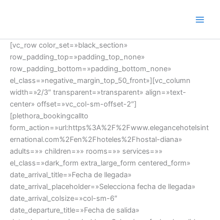
Ir
al
contenido
[vc_row color_set=»black_section»
row_padding_top=»padding_top_none»
row_padding_bottom=»padding_bottom_none»
el_class=»negative_margin_top_50_front»][vc_column
width=»2/3″ transparent=»transparent» align=»text-
center» offset=»vc_col-sm-offset-2″]
[plethora_bookingcallto
form_action=»url:https%3A%2F%2Fwww.elegancehotelsint
ernational.com%2Fen%2Fhoteles%2Fhostal-diana»
adults=»» children=»» rooms=»» services=»»
el_class=»dark_form extra_large_form centered_form»
date_arrival_title=»Fecha de llegada»
date_arrival_placeholder=»Selecciona fecha de llegada»
date_arrival_colsize=»col-sm-6″
date_departure_title=»Fecha de salida»