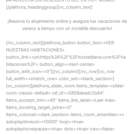
¡APROVECHA UN DESCUENTO DEL 5% HOY MISMO!
[/plethora_headinggroup][vc_column_text]
¡Reserva tu alojamiento online y asegura tus vacaciones de
verano a tiempo con un increíble descuento!
[/vc_column_text][plethora_button button_text=»VER
NUESTRAS HABITACIONES»
button_link=»url:https%3A%2F%2Fhostaldiana.com%2Fha
bitaciones%2F» button_align=»text-center»
button_with_icon=»0″][/vc_column][/vc_row][vc_row
full_width=»stretch_row» color_set=»black_section»]
[vc_column][plethora_slider_room items_template=»slider-
room-classic-default» ref_id=»5858ebadc2b64″
items_excerpt_trim=»45″ items_link_label=»Leer más»
items_booking_target_price=»0″
items_colorset=»dark_section» items_room_amenities=»»
autoplaytimeout=»10000″ loop=»true»
autoplayhoverpause=»true» dots=»true» nav=»false»