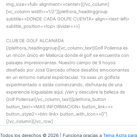
img_size=»full» alignment=»center»][/vc_column]
[vc_column width=»1/2″][plethora_headinggroup
subtitle=»DONDE CADA GOLPE CUENTA» align=»text-left»
subtitle_position=»top» divider=»»]
CLUB DE GOLF ALCANADA
[/plethora_headinggroup][vc_column_text]Golf Pollensa es
un rincón único en Mallorca donde el golf se encuentra con
paisajes impresionantes. Nuestro campo de 9 hoyos
diseñado por José Gancedo ofrece desafíos emocionantes
en un entorno natural espectacular. Ya seas un golfista
experimentado o estás comenzando, disfrutarás de una
experiencia inigualable aquí. ¡Ven y descubre la belleza de
Golf Pollensa![/vc_column_text][plethora_button
button_text=»MAS INFORMACION» button_link=»»
button_style2=»btn-link» button_with_icon=»0″]
[/vc_column][/vc_row]
Todos los derechos © 2026 | Funciona gracias a
Tema Astra para