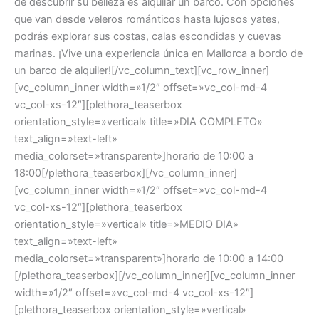
de descubrir su belleza es alquilar un barco. Con opciones
que van desde veleros románticos hasta lujosos yates,
podrás explorar sus costas, calas escondidas y cuevas
marinas. ¡Vive una experiencia única en Mallorca a bordo de
un barco de alquiler![/vc_column_text][vc_row_inner]
[vc_column_inner width=»1/2″ offset=»vc_col-md-4
vc_col-xs-12″][plethora_teaserbox
orientation_style=»vertical» title=»DIA COMPLETO»
text_align=»text-left»
media_colorset=»transparent»]horario de 10:00 a
18:00[/plethora_teaserbox][/vc_column_inner]
[vc_column_inner width=»1/2″ offset=»vc_col-md-4
vc_col-xs-12″][plethora_teaserbox
orientation_style=»vertical» title=»MEDIO DIA»
text_align=»text-left»
media_colorset=»transparent»]horario de 10:00 a 14:00
[/plethora_teaserbox][/vc_column_inner][vc_column_inner
width=»1/2″ offset=»vc_col-md-4 vc_col-xs-12″]
[plethora_teaserbox orientation_style=»vertical»