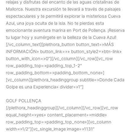
relajas y disfrutas del encanto de las aguas cristalinas de
Mallorca. Nuestra excursión te llevará a través de paisajes
espectaculares y te permitirá explorar la misteriosa Cueva
Azul, una joya oculta de la isla. No te pierdas esta
emocionante aventura marina en Port de Pollença. ¡Reserva
tu lugar hoy y sumérgete en la belleza de la Cueva Azul!
[/vc_column_text][plethora_button button_text=»MÁS
INFORMACIÓN» button_link=»» button_style2=»btn-link»
button_with_icon=»0″][/vc_column][/vc_row][vc_row
row_padding_top=»padding_top_1-2″
row_padding_bottom=»padding_bottom_none»]
[vc_column][plethora_headinggroup subtitle=»Donde Cada
Golpe es una Experiencia» divider=»1″]
GOLF POLLENÇA
[/plethora_headinggroup][/vc_column][/vc_row][vc_row
equal_height=»yes» content_placement=»middle»
row_padding_top=»padding_top_none»][vc_column
width=»1/2″][vc_single_image image=»1131″