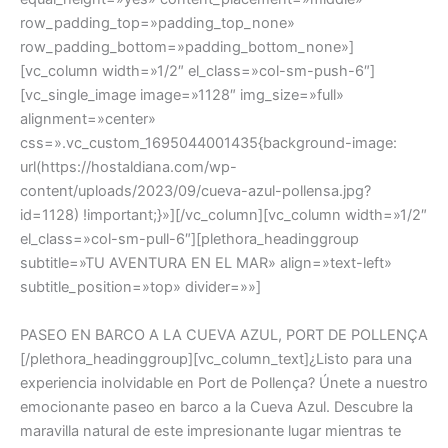
row_padding_top=»padding_top_none»
row_padding_bottom=»padding_bottom_none»]
[vc_column width=»1/2″ el_class=»col-sm-push-6″]
[vc_single_image image=»1128″ img_size=»full»
alignment=»center»
css=».vc_custom_1695044001435{background-image:
url(https://hostaldiana.com/wp-
content/uploads/2023/09/cueva-azul-pollensa.jpg?
id=1128) !important;}»][/vc_column][vc_column width=»1/2″
el_class=»col-sm-pull-6″][plethora_headinggroup
subtitle=»TU AVENTURA EN EL MAR» align=»text-left»
subtitle_position=»top» divider=»»]
PASEO EN BARCO A LA CUEVA AZUL, PORT DE POLLENÇA
[/plethora_headinggroup][vc_column_text]¿Listo para una
experiencia inolvidable en Port de Pollença? Únete a nuestro
emocionante paseo en barco a la Cueva Azul. Descubre la
maravilla natural de este impresionante lugar mientras te