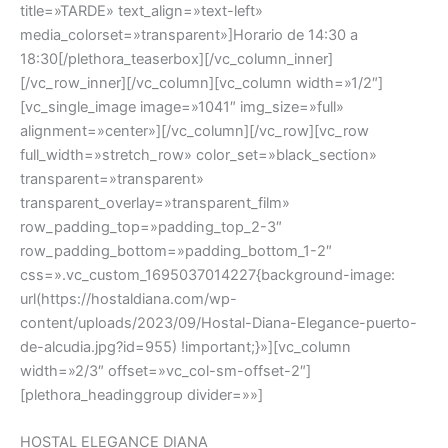
title=»TARDE» text_align=»text-left»
media_colorset=»transparent»]Horario de 14:30 a
18:30[/plethora_teaserbox][/vc_column_inner]
[/vc_row_inner][/vc_column][vc_column width=»1/2″]
[vc_single_image image=»1041″ img_size=»full»
alignment=»center»][/vc_column][/vc_row][vc_row
full_width=»stretch_row» color_set=»black_section»
transparent=»transparent»
transparent_overlay=»transparent_film»
row_padding_top=»padding_top_2-3″
row_padding_bottom=»padding_bottom_1-2″
css=».vc_custom_1695037014227{background-image:
url(https://hostaldiana.com/wp-
content/uploads/2023/09/Hostal-Diana-Elegance-puerto-
de-alcudia.jpg?id=955) !important;}»][vc_column
width=»2/3″ offset=»vc_col-sm-offset-2″]
[plethora_headinggroup divider=»»]
HOSTAL ELEGANCE DIANA