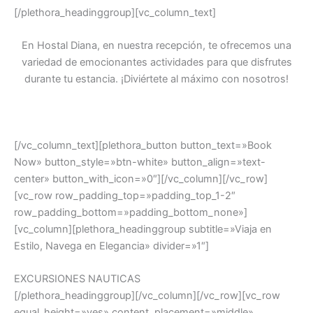
[/plethora_headinggroup][vc_column_text]
En Hostal Diana, en nuestra recepción, te ofrecemos una
variedad de emocionantes actividades para que disfrutes
durante tu estancia. ¡Diviértete al máximo con nosotros!
[/vc_column_text][plethora_button button_text=»Book
Now» button_style=»btn-white» button_align=»text-
center» button_with_icon=»0″][/vc_column][/vc_row]
[vc_row row_padding_top=»padding_top_1-2″
row_padding_bottom=»padding_bottom_none»]
[vc_column][plethora_headinggroup subtitle=»Viaja en
Estilo, Navega en Elegancia» divider=»1″]
EXCURSIONES NAUTICAS
[/plethora_headinggroup][/vc_column][/vc_row][vc_row
equal_height=»yes» content_placement=»middle»