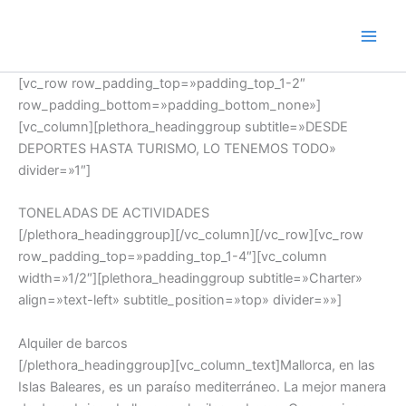
Ir
al
contenido
[vc_row row_padding_top=»padding_top_1-2″
row_padding_bottom=»padding_bottom_none»]
[vc_column][plethora_headinggroup subtitle=»DESDE
DEPORTES HASTA TURISMO, LO TENEMOS TODO»
divider=»1″]
TONELADAS DE ACTIVIDADES
[/plethora_headinggroup][/vc_column][/vc_row][vc_row
row_padding_top=»padding_top_1-4″][vc_column
width=»1/2″][plethora_headinggroup subtitle=»Charter»
align=»text-left» subtitle_position=»top» divider=»»]
Alquiler de barcos
[/plethora_headinggroup][vc_column_text]Mallorca, en las
Islas Baleares, es un paraíso mediterráneo. La mejor manera