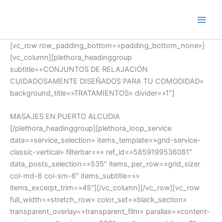
Ir
al
contenido
[vc_row row_padding_bottom=»padding_bottom_none»]
[vc_column][plethora_headinggroup
subtitle=»CONJUNTOS DE RELAJACIÓN
CUIDADOSAMENTE DISEÑADOS PARA TU COMODIDAD»
background_title=»TRATAMIENTOS» divider=»1″]
MASAJES EN PUERTO ALCUDIA
[/plethora_headinggroup][plethora_loop_service
data=»service_selection» items_template=»grid-service-
classic-vertical» filterbar=»» ref_id=»5859199536081″
data_posts_selection=»535″ items_per_row=»grid_sizer
col-md-6 col-sm-6″ items_subtitle=»»
items_excerpt_trim=»45″][/vc_column][/vc_row][vc_row
full_width=»stretch_row» color_set=»black_section»
transparent_overlay=»transparent_film» parallax=»content-