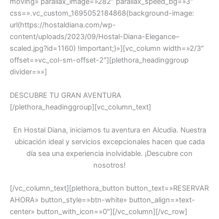
moving» parallax_image=»282″ parallax_speed_bg=»3″
css=».vc_custom_1695052184868{background-image:
url(https://hostaldiana.com/wp-
content/uploads/2023/09/Hostal-Diana-Elegance–
scaled.jpg?id=1160) !important;}»][vc_column width=»2/3″
offset=»vc_col-sm-offset-2″][plethora_headinggroup
divider=»»]
DESCUBRE TU GRAN AVENTURA
[/plethora_headinggroup][vc_column_text]
En Hostal Diana, iniciamos tu aventura en Alcudia. Nuestra
ubicación ideal y servicios excepcionales hacen que cada
día sea una experiencia inolvidable. ¡Descubre con
nosotros!
[/vc_column_text][plethora_button button_text=»RESERVAR
AHORA» button_style=»btn-white» button_align=»text-
center» button_with_icon=»0″][/vc_column][/vc_row]