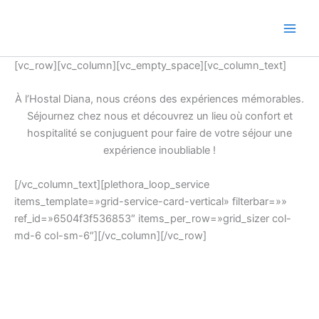
Ir
al
contenido
[vc_row][vc_column][vc_empty_space][vc_column_text]
À l’Hostal Diana, nous créons des expériences mémorables.
Séjournez chez nous et découvrez un lieu où confort et
hospitalité se conjuguent pour faire de votre séjour une
expérience inoubliable !
[/vc_column_text][plethora_loop_service
items_template=»grid-service-card-vertical» filterbar=»»
ref_id=»6504f3f536853″ items_per_row=»grid_sizer col-
md-6 col-sm-6″][/vc_column][/vc_row]