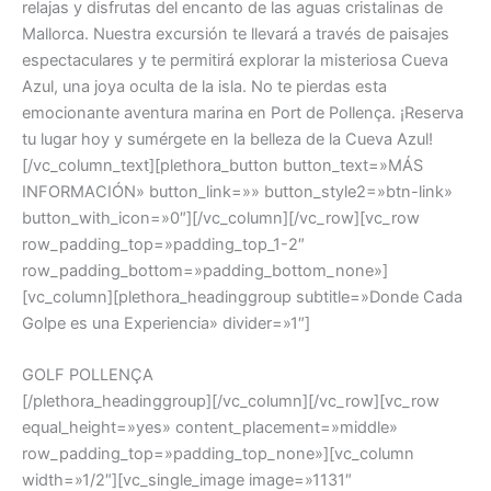
relajas y disfrutas del encanto de las aguas cristalinas de
Mallorca. Nuestra excursión te llevará a través de paisajes
espectaculares y te permitirá explorar la misteriosa Cueva
Azul, una joya oculta de la isla. No te pierdas esta
emocionante aventura marina en Port de Pollença. ¡Reserva
tu lugar hoy y sumérgete en la belleza de la Cueva Azul!
[/vc_column_text][plethora_button button_text=»MÁS
INFORMACIÓN» button_link=»» button_style2=»btn-link»
button_with_icon=»0″][/vc_column][/vc_row][vc_row
row_padding_top=»padding_top_1-2″
row_padding_bottom=»padding_bottom_none»]
[vc_column][plethora_headinggroup subtitle=»Donde Cada
Golpe es una Experiencia» divider=»1″]
GOLF POLLENÇA
[/plethora_headinggroup][/vc_column][/vc_row][vc_row
equal_height=»yes» content_placement=»middle»
row_padding_top=»padding_top_none»][vc_column
width=»1/2″][vc_single_image image=»1131″