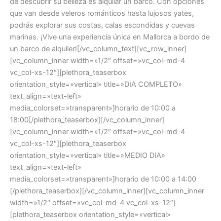
de descubrir su belleza es alquilar un barco. Con opciones
que van desde veleros románticos hasta lujosos yates,
podrás explorar sus costas, calas escondidas y cuevas
marinas. ¡Vive una experiencia única en Mallorca a bordo de
un barco de alquiler![/vc_column_text][vc_row_inner]
[vc_column_inner width=»1/2″ offset=»vc_col-md-4
vc_col-xs-12″][plethora_teaserbox
orientation_style=»vertical» title=»DIA COMPLETO»
text_align=»text-left»
media_colorset=»transparent»]horario de 10:00 a
18:00[/plethora_teaserbox][/vc_column_inner]
[vc_column_inner width=»1/2″ offset=»vc_col-md-4
vc_col-xs-12″][plethora_teaserbox
orientation_style=»vertical» title=»MEDIO DIA»
text_align=»text-left»
media_colorset=»transparent»]horario de 10:00 a 14:00
[/plethora_teaserbox][/vc_column_inner][vc_column_inner
width=»1/2″ offset=»vc_col-md-4 vc_col-xs-12″]
[plethora_teaserbox orientation_style=»vertical»