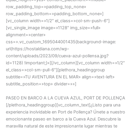
row_padding_top=»padding_top_none»
row_padding_bottom=»padding_bottom_none»]
[vc_column width=»1/2″ el_class=»col-sm-push-6″]
[vc_single_image image=»1128″ img_size=»full»
alignment=»center»
css=».vc_custom_1695044001435{background-image:
url(https://hostaldiana.com/wp-
content/uploads/2023/09/cueva-azul-pollensa.jpg?
id=1128) !important;}»][/vc_column][vc_column width=»1/2″
el_class=»col-sm-pull-6″][plethora_headinggroup
subtitle=»TU AVENTURA EN EL MAR» align=»text-left»
subtitle_position=»top» divider=»»]
PASEO EN BARCO A LA CUEVA AZUL, PORT DE POLLENÇA
[/plethora_headinggroup][vc_column_text]¿Listo para una
experiencia inolvidable en Port de Pollença? Únete a nuestro
emocionante paseo en barco a la Cueva Azul. Descubre la
maravilla natural de este impresionante lugar mientras te