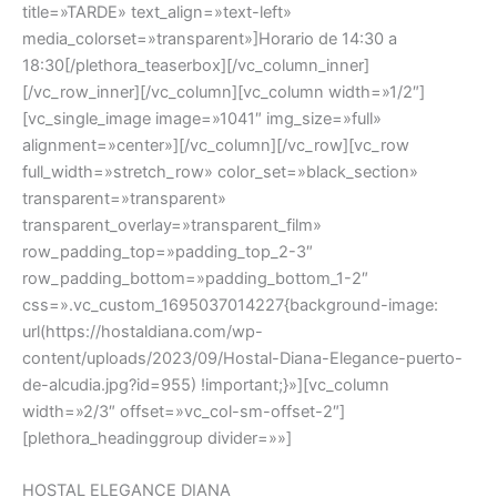
title=»TARDE» text_align=»text-left»
media_colorset=»transparent»]Horario de 14:30 a
18:30[/plethora_teaserbox][/vc_column_inner]
[/vc_row_inner][/vc_column][vc_column width=»1/2″]
[vc_single_image image=»1041″ img_size=»full»
alignment=»center»][/vc_column][/vc_row][vc_row
full_width=»stretch_row» color_set=»black_section»
transparent=»transparent»
transparent_overlay=»transparent_film»
row_padding_top=»padding_top_2-3″
row_padding_bottom=»padding_bottom_1-2″
css=».vc_custom_1695037014227{background-image:
url(https://hostaldiana.com/wp-
content/uploads/2023/09/Hostal-Diana-Elegance-puerto-
de-alcudia.jpg?id=955) !important;}»][vc_column
width=»2/3″ offset=»vc_col-sm-offset-2″]
[plethora_headinggroup divider=»»]
HOSTAL ELEGANCE DIANA