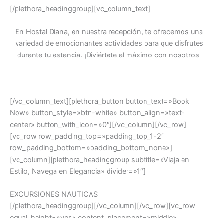
[/plethora_headinggroup][vc_column_text]
En Hostal Diana, en nuestra recepción, te ofrecemos una
variedad de emocionantes actividades para que disfrutes
durante tu estancia. ¡Diviértete al máximo con nosotros!
[/vc_column_text][plethora_button button_text=»Book
Now» button_style=»btn-white» button_align=»text-
center» button_with_icon=»0″][/vc_column][/vc_row]
[vc_row row_padding_top=»padding_top_1-2″
row_padding_bottom=»padding_bottom_none»]
[vc_column][plethora_headinggroup subtitle=»Viaja en
Estilo, Navega en Elegancia» divider=»1″]
EXCURSIONES NAUTICAS
[/plethora_headinggroup][/vc_column][/vc_row][vc_row
equal_height=»yes» content_placement=»middle»