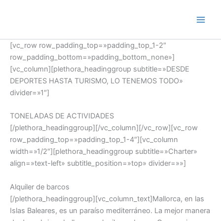
Ir
al
contenido
[vc_row row_padding_top=»padding_top_1-2″
row_padding_bottom=»padding_bottom_none»]
[vc_column][plethora_headinggroup subtitle=»DESDE
DEPORTES HASTA TURISMO, LO TENEMOS TODO»
divider=»1″]
TONELADAS DE ACTIVIDADES
[/plethora_headinggroup][/vc_column][/vc_row][vc_row
row_padding_top=»padding_top_1-4″][vc_column
width=»1/2″][plethora_headinggroup subtitle=»Charter»
align=»text-left» subtitle_position=»top» divider=»»]
Alquiler de barcos
[/plethora_headinggroup][vc_column_text]Mallorca, en las
Islas Baleares, es un paraíso mediterráneo. La mejor manera