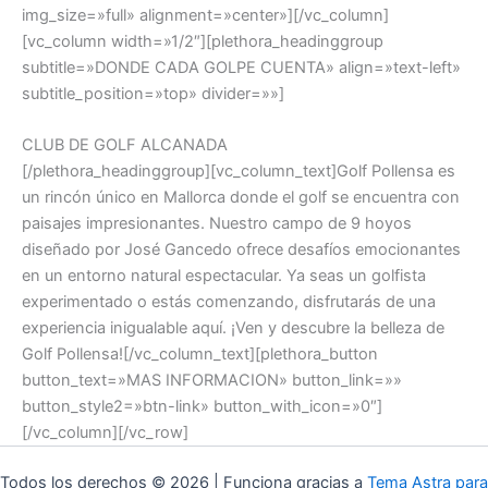
img_size=»full» alignment=»center»][/vc_column]
[vc_column width=»1/2″][plethora_headinggroup
subtitle=»DONDE CADA GOLPE CUENTA» align=»text-left»
subtitle_position=»top» divider=»»]
CLUB DE GOLF ALCANADA
[/plethora_headinggroup][vc_column_text]Golf Pollensa es
un rincón único en Mallorca donde el golf se encuentra con
paisajes impresionantes. Nuestro campo de 9 hoyos
diseñado por José Gancedo ofrece desafíos emocionantes
en un entorno natural espectacular. Ya seas un golfista
experimentado o estás comenzando, disfrutarás de una
experiencia inigualable aquí. ¡Ven y descubre la belleza de
Golf Pollensa![/vc_column_text][plethora_button
button_text=»MAS INFORMACION» button_link=»»
button_style2=»btn-link» button_with_icon=»0″]
[/vc_column][/vc_row]
Todos los derechos © 2026 | Funciona gracias a
Tema Astra para