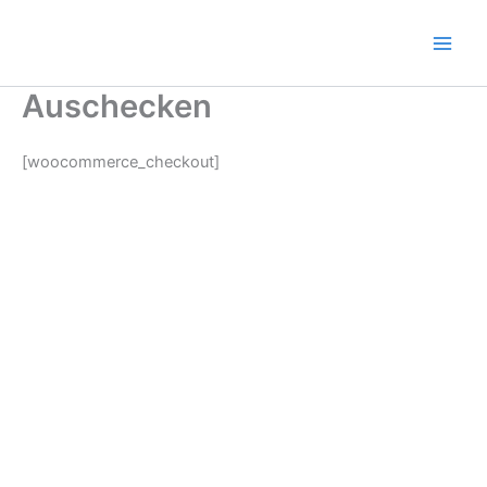
Ir
al
contenido
Auschecken
[woocommerce_checkout]