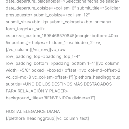
date_departure_placeholder=»Selecciona fecha de salida»
date_departure_colsize=»col-sm-6″ submit_title=»Solicitar
presupuesto» submit_colsize=»col-sm-12″
submit_size=»btn-lg» submit_colorset=»btn-primary»
form_target=»_self»
css=».vc_custom_1695466570845{margin-bottom: 40px
!important;}» help=»» hidden_1=»» hidden_2=»»]
[/vc_column][/vc_row][vc_row
row_padding_top=»padding_top_1-4″
row_padding_bottom=»padding_bottom_1-4″][vc_column
width=»5/6″ boxed=»boxed» offset=»vc_col-md-offset-2
vc_col-md-8 vc_col-sm-offset-1″][plethora_headinggroup
subtitle=»UNO DE LOS DESTINOS MÁS DESTACADOS
PARA RELAJACIÓN Y PLACER»
background_title=»BIENVENIDO» divider=»1″]
HOSTAL ELEGANCE DIANA
[/plethora_headinggroup][vc_column_text]