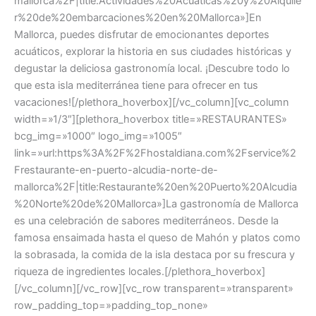
mallorca%2F|title:Actividades%20Acuaticas%20y%20Alquile
r%20de%20embarcaciones%20en%20Mallorca»]En
Mallorca, puedes disfrutar de emocionantes deportes
acuáticos, explorar la historia en sus ciudades históricas y
degustar la deliciosa gastronomía local. ¡Descubre todo lo
que esta isla mediterránea tiene para ofrecer en tus
vacaciones![/plethora_hoverbox][/vc_column][vc_column
width=»1/3″][plethora_hoverbox title=»RESTAURANTES»
bcg_img=»1000″ logo_img=»1005″
link=»url:https%3A%2F%2Fhostaldiana.com%2Fservice%2
Frestaurante-en-puerto-alcudia-norte-de-
mallorca%2F|title:Restaurante%20en%20Puerto%20Alcudia
%20Norte%20de%20Mallorca»]La gastronomía de Mallorca
es una celebración de sabores mediterráneos. Desde la
famosa ensaimada hasta el queso de Mahón y platos como
la sobrasada, la comida de la isla destaca por su frescura y
riqueza de ingredientes locales.[/plethora_hoverbox]
[/vc_column][/vc_row][vc_row transparent=»transparent»
row_padding_top=»padding_top_none»