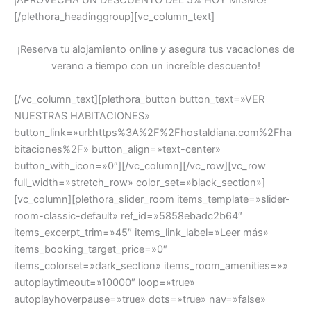
¡APROVECHA UN DESCUENTO DEL 5% HOY MISMO!
[/plethora_headinggroup][vc_column_text]
¡Reserva tu alojamiento online y asegura tus vacaciones de
verano a tiempo con un increíble descuento!
[/vc_column_text][plethora_button button_text=»VER
NUESTRAS HABITACIONES»
button_link=»url:https%3A%2F%2Fhostaldiana.com%2Fha
bitaciones%2F» button_align=»text-center»
button_with_icon=»0″][/vc_column][/vc_row][vc_row
full_width=»stretch_row» color_set=»black_section»]
[vc_column][plethora_slider_room items_template=»slider-
room-classic-default» ref_id=»5858ebadc2b64″
items_excerpt_trim=»45″ items_link_label=»Leer más»
items_booking_target_price=»0″
items_colorset=»dark_section» items_room_amenities=»»
autoplaytimeout=»10000″ loop=»true»
autoplayhoverpause=»true» dots=»true» nav=»false»