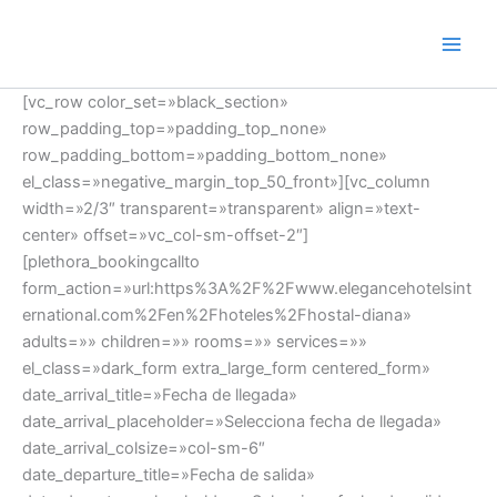
Ir
al
contenido
[vc_row color_set=»black_section»
row_padding_top=»padding_top_none»
row_padding_bottom=»padding_bottom_none»
el_class=»negative_margin_top_50_front»][vc_column
width=»2/3″ transparent=»transparent» align=»text-
center» offset=»vc_col-sm-offset-2″]
[plethora_bookingcallto
form_action=»url:https%3A%2F%2Fwww.elegancehotelsint
ernational.com%2Fen%2Fhoteles%2Fhostal-diana»
adults=»» children=»» rooms=»» services=»»
el_class=»dark_form extra_large_form centered_form»
date_arrival_title=»Fecha de llegada»
date_arrival_placeholder=»Selecciona fecha de llegada»
date_arrival_colsize=»col-sm-6″
date_departure_title=»Fecha de salida»