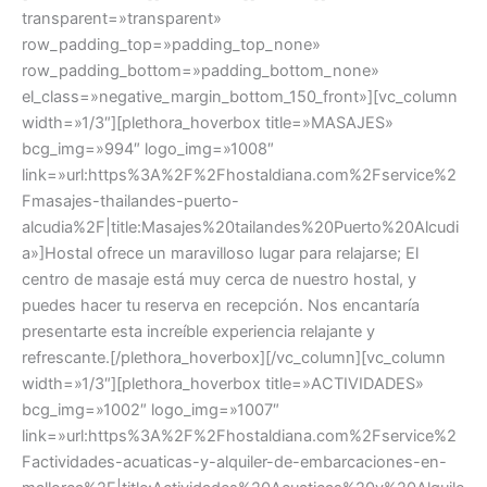
transparent=»transparent»
row_padding_top=»padding_top_none»
row_padding_bottom=»padding_bottom_none»
el_class=»negative_margin_bottom_150_front»][vc_column
width=»1/3″][plethora_hoverbox title=»MASAJES»
bcg_img=»994″ logo_img=»1008″
link=»url:https%3A%2F%2Fhostaldiana.com%2Fservice%2
Fmasajes-thailandes-puerto-
alcudia%2F|title:Masajes%20tailandes%20Puerto%20Alcudi
a»]Hostal ofrece un maravilloso lugar para relajarse; El
centro de masaje está muy cerca de nuestro hostal, y
puedes hacer tu reserva en recepción. Nos encantaría
presentarte esta increíble experiencia relajante y
refrescante.[/plethora_hoverbox][/vc_column][vc_column
width=»1/3″][plethora_hoverbox title=»ACTIVIDADES»
bcg_img=»1002″ logo_img=»1007″
link=»url:https%3A%2F%2Fhostaldiana.com%2Fservice%2
Factividades-acuaticas-y-alquiler-de-embarcaciones-en-