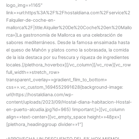
logo_img=»1165″
link=»url:https%3A%2F%2Fhostaldiana.com%2Fservice%2
Falquiler-de-coche-en-
mallorca%2F|title:Alquiler%20De%20Coche%20en%20Mallo
rca»]La gastronomía de Mallorca es una celebración de
sabores mediterráneos. Desde la famosa ensaimada hasta
el queso de Mahón y platos como la sobrasada, la comida
de la isla destaca por su frescura y riqueza de ingredientes
locales.[/plethora_hoverbox][/vc_column][/vc_row][vc_row
full_width=»stretch_row»
transparent_overlay=»gradient_film_to_bottom»
css=».vc_custom_1694552991628{background-image:
url(https://hostaldiana.com/wp-
content/uploads/2023/09/Hostal-diana-habitacion-Hostal-
en-puerto-alcudia.jpg?id=965) !important;}»][vc_column
align=»text-center»][vc_empty_space height=»48px»]
[plethora_headinggroup divider=»1″]