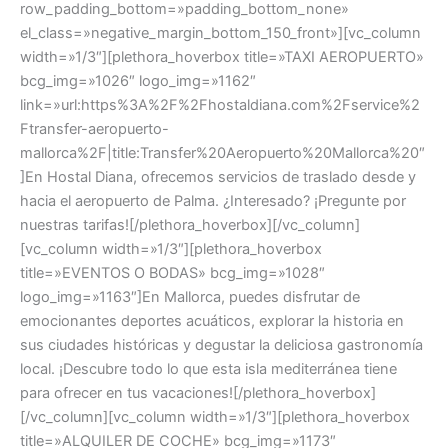
row_padding_bottom=»padding_bottom_none»
el_class=»negative_margin_bottom_150_front»][vc_column
width=»1/3″][plethora_hoverbox title=»TAXI AEROPUERTO»
bcg_img=»1026″ logo_img=»1162″
link=»url:https%3A%2F%2Fhostaldiana.com%2Fservice%2
Ftransfer-aeropuerto-
mallorca%2F|title:Transfer%20Aeropuerto%20Mallorca%20″
]En Hostal Diana, ofrecemos servicios de traslado desde y
hacia el aeropuerto de Palma. ¿Interesado? ¡Pregunte por
nuestras tarifas![/plethora_hoverbox][/vc_column]
[vc_column width=»1/3″][plethora_hoverbox
title=»EVENTOS O BODAS» bcg_img=»1028″
logo_img=»1163″]En Mallorca, puedes disfrutar de
emocionantes deportes acuáticos, explorar la historia en
sus ciudades históricas y degustar la deliciosa gastronomía
local. ¡Descubre todo lo que esta isla mediterránea tiene
para ofrecer en tus vacaciones![/plethora_hoverbox]
[/vc_column][vc_column width=»1/3″][plethora_hoverbox
title=»ALQUILER DE COCHE» bcg_img=»1173″