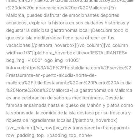
mallorca%2F|title:Actividades%20Acuaticas%20y%20Alquile
r%20de%20embarcaciones%20en%20Mallorca»]En
Mallorca, puedes disfrutar de emocionantes deportes
acuáticos, explorar la historia en sus ciudades históricas y
degustar la deliciosa gastronomía local. ¡Descubre todo lo
que esta isla mediterránea tiene para ofrecer en tus
vacaciones![/plethora_hoverbox][/vc_column][vc_column
width=»1/3″][plethora_hoverbox title=»RESTAURANTES»
bcg_img=»1000″ logo_img=»1005″
link=»url:https%3A%2F%2Fhostaldiana.com%2Fservice%2
Frestaurante-en-puerto-alcudia-norte-de-
mallorca%2F|title:Restaurante%20en%20Puerto%20Alcudia
%20Norte%20de%20Mallorca»]La gastronomía de Mallorca
es una celebración de sabores mediterráneos. Desde la
famosa ensaimada hasta el queso de Mahón y platos como
la sobrasada, la comida de la isla destaca por su frescura y
riqueza de ingredientes locales.[/plethora_hoverbox]
[/vc_column][/vc_row][vc_row transparent=»transparent»
row_padding_top=»padding_top_none»