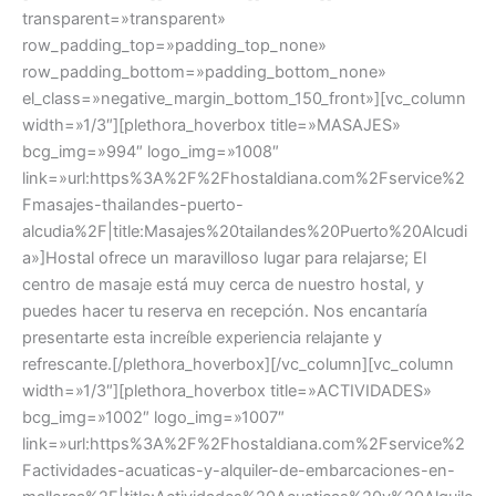
transparent=»transparent»
row_padding_top=»padding_top_none»
row_padding_bottom=»padding_bottom_none»
el_class=»negative_margin_bottom_150_front»][vc_column
width=»1/3″][plethora_hoverbox title=»MASAJES»
bcg_img=»994″ logo_img=»1008″
link=»url:https%3A%2F%2Fhostaldiana.com%2Fservice%2
Fmasajes-thailandes-puerto-
alcudia%2F|title:Masajes%20tailandes%20Puerto%20Alcudi
a»]Hostal ofrece un maravilloso lugar para relajarse; El
centro de masaje está muy cerca de nuestro hostal, y
puedes hacer tu reserva en recepción. Nos encantaría
presentarte esta increíble experiencia relajante y
refrescante.[/plethora_hoverbox][/vc_column][vc_column
width=»1/3″][plethora_hoverbox title=»ACTIVIDADES»
bcg_img=»1002″ logo_img=»1007″
link=»url:https%3A%2F%2Fhostaldiana.com%2Fservice%2
Factividades-acuaticas-y-alquiler-de-embarcaciones-en-