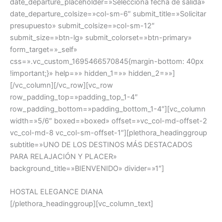
date_departure_placeholder=»Selecciona fecha de salida»
date_departure_colsize=»col-sm-6″ submit_title=»Solicitar
presupuesto» submit_colsize=»col-sm-12″
submit_size=»btn-lg» submit_colorset=»btn-primary»
form_target=»_self»
css=».vc_custom_1695466570845{margin-bottom: 40px
!important;}» help=»» hidden_1=»» hidden_2=»»]
[/vc_column][/vc_row][vc_row
row_padding_top=»padding_top_1-4″
row_padding_bottom=»padding_bottom_1-4″][vc_column
width=»5/6″ boxed=»boxed» offset=»vc_col-md-offset-2
vc_col-md-8 vc_col-sm-offset-1″][plethora_headinggroup
subtitle=»UNO DE LOS DESTINOS MÁS DESTACADOS
PARA RELAJACIÓN Y PLACER»
background_title=»BIENVENIDO» divider=»1″]
HOSTAL ELEGANCE DIANA
[/plethora_headinggroup][vc_column_text]