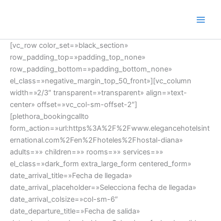
Ir
al
contenido
[vc_row color_set=»black_section»
row_padding_top=»padding_top_none»
row_padding_bottom=»padding_bottom_none»
el_class=»negative_margin_top_50_front»][vc_column
width=»2/3″ transparent=»transparent» align=»text-
center» offset=»vc_col-sm-offset-2″]
[plethora_bookingcallto
form_action=»url:https%3A%2F%2Fwww.elegancehotelsint
ernational.com%2Fen%2Fhoteles%2Fhostal-diana»
adults=»» children=»» rooms=»» services=»»
el_class=»dark_form extra_large_form centered_form»
date_arrival_title=»Fecha de llegada»
date_arrival_placeholder=»Selecciona fecha de llegada»
date_arrival_colsize=»col-sm-6″
date_departure_title=»Fecha de salida»