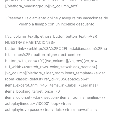
¡APROVECHA UN DESCUENTO DEL 5% HOY MISMO!
[/plethora_headinggroup][vc_column_text]
¡Reserva tu alojamiento online y asegura tus vacaciones de
verano a tiempo con un increíble descuento!
[/vc_column_text][plethora_button button_text=»VER
NUESTRAS HABITACIONES»
button_link=»url:https%3A%2F%2Fhostaldiana.com%2Fha
bitaciones%2F» button_align=»text-center»
button_with_icon=»0″][/vc_column][/vc_row][vc_row
full_width=»stretch_row» color_set=»black_section»]
[vc_column][plethora_slider_room items_template=»slider-
room-classic-default» ref_id=»5858ebadc2b64″
items_excerpt_trim=»45″ items_link_label=»Leer más»
items_booking_target_price=»0″
items_colorset=»dark_section» items_room_amenities=»»
autoplaytimeout=»10000″ loop=»true»
autoplayhoverpause=»true» dots=»true» nav=»false»