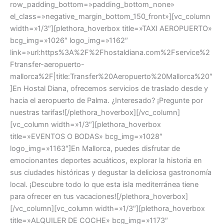
row_padding_bottom=»padding_bottom_none»
el_class=»negative_margin_bottom_150_front»][vc_column
width=»1/3″][plethora_hoverbox title=»TAXI AEROPUERTO»
bcg_img=»1026″ logo_img=»1162″
link=»url:https%3A%2F%2Fhostaldiana.com%2Fservice%2
Ftransfer-aeropuerto-
mallorca%2F|title:Transfer%20Aeropuerto%20Mallorca%20″
]En Hostal Diana, ofrecemos servicios de traslado desde y
hacia el aeropuerto de Palma. ¿Interesado? ¡Pregunte por
nuestras tarifas![/plethora_hoverbox][/vc_column]
[vc_column width=»1/3″][plethora_hoverbox
title=»EVENTOS O BODAS» bcg_img=»1028″
logo_img=»1163″]En Mallorca, puedes disfrutar de
emocionantes deportes acuáticos, explorar la historia en
sus ciudades históricas y degustar la deliciosa gastronomía
local. ¡Descubre todo lo que esta isla mediterránea tiene
para ofrecer en tus vacaciones![/plethora_hoverbox]
[/vc_column][vc_column width=»1/3″][plethora_hoverbox
title=»ALQUILER DE COCHE» bcg_img=»1173″