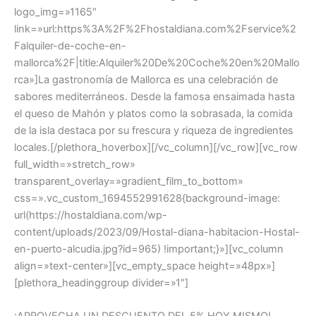
logo_img=»1165″
link=»url:https%3A%2F%2Fhostaldiana.com%2Fservice%2
Falquiler-de-coche-en-
mallorca%2F|title:Alquiler%20De%20Coche%20en%20Mallo
rca»]La gastronomía de Mallorca es una celebración de
sabores mediterráneos. Desde la famosa ensaimada hasta
el queso de Mahón y platos como la sobrasada, la comida
de la isla destaca por su frescura y riqueza de ingredientes
locales.[/plethora_hoverbox][/vc_column][/vc_row][vc_row
full_width=»stretch_row»
transparent_overlay=»gradient_film_to_bottom»
css=».vc_custom_1694552991628{background-image:
url(https://hostaldiana.com/wp-
content/uploads/2023/09/Hostal-diana-habitacion-Hostal-
en-puerto-alcudia.jpg?id=965) !important;}»][vc_column
align=»text-center»][vc_empty_space height=»48px»]
[plethora_headinggroup divider=»1″]